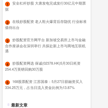
​安全杠杆炒股 大唐发电完成发行30亿元中期票
1
据
​在线炒股配资 老人鞋火爆背后存隐忧 行业标准
2
亟待出台
​炒股配资官方网平台 新加坡交易所上市与金融
3
合作座谈会在深圳举行 共探赴新上市与两地互联机
遇
​炒股配资网选 保诚(02378.HK)5月30日耗资
4
254.4万英镑回购30万股
​168股票配资 江苏国泰：5月27日获融资买入
5
334.25万元，占当日流入资金比例为13.87%
最新文章