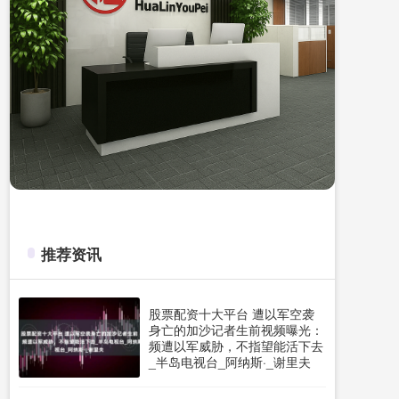
推荐资讯
股票配资十大平台 遭以军空袭
身亡的加沙记者生前视频曝光：
频遭以军威胁，不指望能活下去
_半岛电视台_阿纳斯·_谢里夫